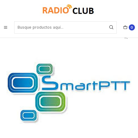
Inicio
Software o Licencia
Motorola SPTTM00E3 Licencia de monitoreo Monitoring Service for
SmartPTT Enterprise (per 1 radioserver)
0