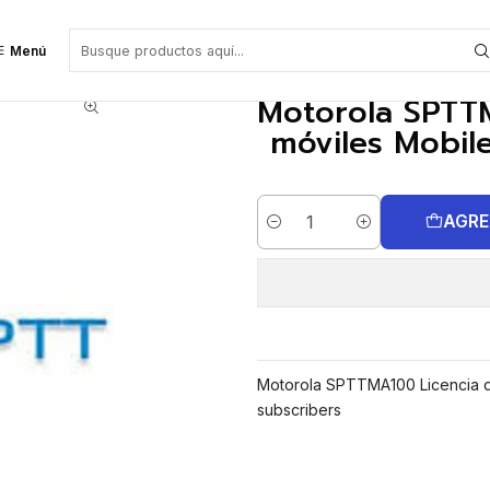
ones móviles Mobile App Subscriber package 100 subscribers
Menú
Motorola SPTTM
móviles Mobil
AGRE
Cantidad
Motorola SPTTMA100 Licencia d
subscribers