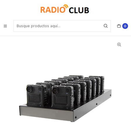
Inicio
Bodycam CUMPLEN Ley 21659 Seguridad Privada del 21 Marzo de
2024
Motorola VB-400-DOCK14-EU 14 Port VB-400 USB Dock, PSU and
EU Power Cable Precio con iva incluido
0