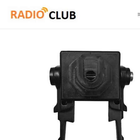
Inicio
Accesorios de montaje
Motorola VB-400-QR-KFTILT Soporte de i