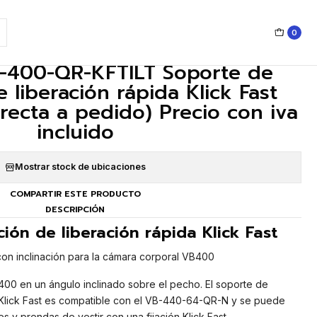
recio con iva incluido
0
|
-400-QR-KFTILT Soporte de
e liberación rápida Klick Fast
irecta a pedido) Precio con iva
incluido
Mostrar stock de ubicaciones
COMPARTIR ESTE PRODUCTO
DESCRIPCIÓN
ión de liberación rápida Klick Fast
on inclinación para la cámara corporal VB400
00 en un ángulo inclinado sobre el pecho. El soporte de
a Klick Fast es compatible con el VB-440-64-QR-N y se puede
 y prendas de vestir con una fijación Klick Fast.