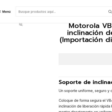
nclinación de liberación rápida Klick Fast (Importación directa a pedido) P
Menú
Motorola VB
inclinación d
(Importación d
Soporte de inclinac
Un soporte uniforme, seguro y c
Coloque de forma segura el VB4
inclinación de liberación rápid
montar directamente en uniformes