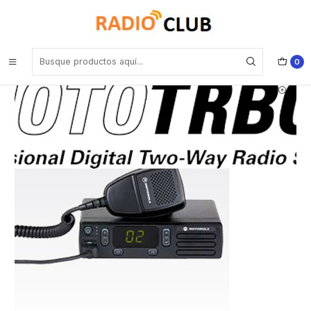
Inicio
Radio Móvil DMR VHF
Motorola DEM™300 MOTOTRBO™ VHF 136-174 Mhz 16CH Digital y
Analogico 1-25W Radio Móvil MOTOTRBO™ (pantalla numérica)
Simplemente más eficiencia Precio con iva incluido
0