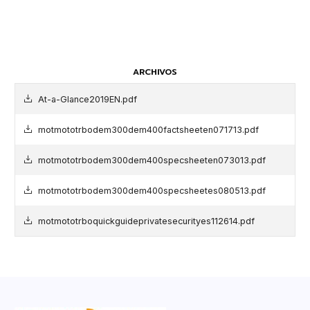
ARCHIVOS
At-a-Glance2019EN.pdf
motmototrbodem300dem400factsheeten071713.pdf
motmototrbodem300dem400specsheeten073013.pdf
motmototrbodem300dem400specsheetes080513.pdf
motmototrboquickguideprivatesecurityes112614.pdf