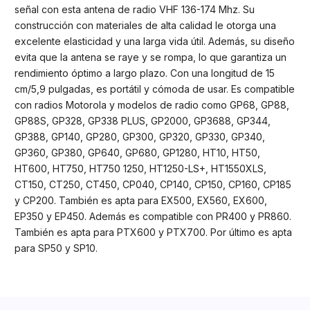
señal con esta antena de radio VHF 136-174 Mhz. Su
construcción con materiales de alta calidad le otorga una
excelente elasticidad y una larga vida útil. Además, su diseño
evita que la antena se raye y se rompa, lo que garantiza un
rendimiento óptimo a largo plazo. Con una longitud de 15
cm/5,9 pulgadas, es portátil y cómoda de usar. Es compatible
con radios Motorola y modelos de radio como GP68, GP88,
GP88S, GP328, GP338 PLUS, GP2000, GP3688, GP344,
GP388, GP140, GP280, GP300, GP320, GP330, GP340,
GP360, GP380, GP640, GP680, GP1280, HT10, HT50,
HT600, HT750, HT750 1250, HT1250-LS+, HT1550XLS,
CT150, CT250, CT450, CP040, CP140, CP150, CP160, CP185
y CP200. También es apta para EX500, EX560, EX600,
EP350 y EP450. Además es compatible con PR400 y PR860.
También es apta para PTX600 y PTX700. Por último es apta
para SP50 y SP10.