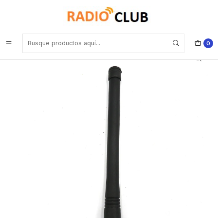
Inicio
Antena VHF
Generico NAD6502 VHF 136-174 Mhz Antena para Motorola Ep450
Ep450s Ep350 Pro5150 Pro7150
0