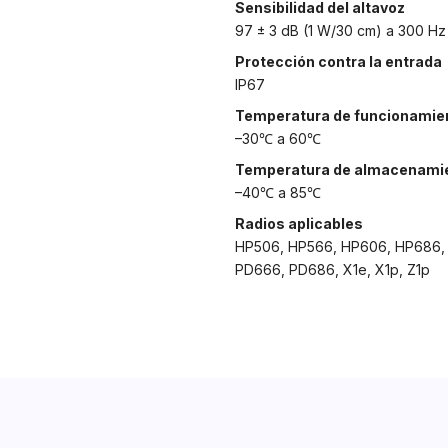
Sensibilidad del altavoz
97 ± 3 dB (1 W/30 cm) a 300 Hz
Protección contra la entrada
IP67
Temperatura de funcionamie
–30℃ a 60℃
Temperatura de almacenami
–40℃ a 85℃
Radios aplicables
HP506, HP566, HP606, HP686,
PD666, PD686, X1e, X1p, Z1p