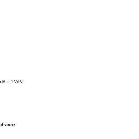
 dB = 1 V/Pa
altavoz