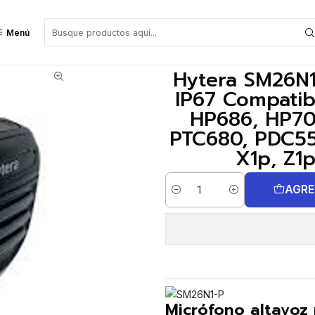
506, HP566, HP606, HP686, HP706, HP786, PDC680, PDM680, PTC680, PDC55
Menú
Hytera SM26N1
IP67 Compatib
HP686, HP70
PTC680, PDC55
X1p, Z1p
AGRE
Cantidad
Micrófono altavoz