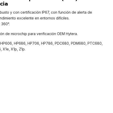
cia
usto y con certificación IP67, con función de alerta de
dimiento excelente en entornos difíciles.
 360°.
ón de microchip para verificación OEM Hytera.
, HP606, HP686, HP706, HP786, PDC680, PDM680, PTC680,
X1e, X1p, Z1p.