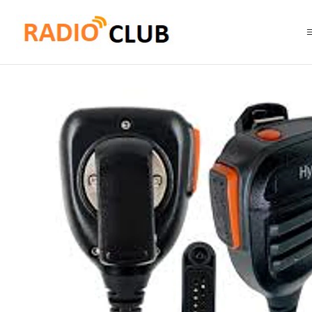
Inicio
Micrófono Parlante Remoto
Hytera SM26N1-P Micrófono parlante remoto IP67 Compatible con HP