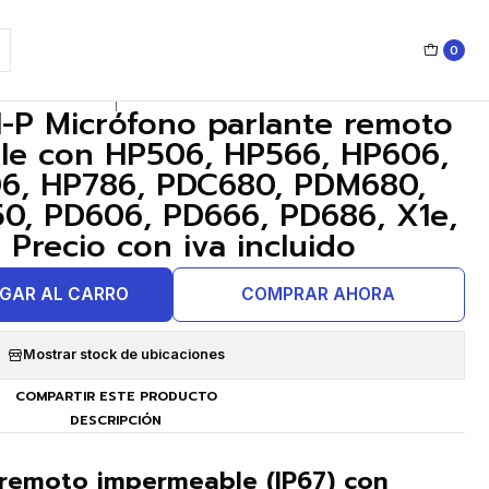
0, PD606, PD666, PD686, X1e, X1p, Z1p Precio con iva incluido
0
|
-P Micrófono parlante remoto
le con HP506, HP566, HP606,
6, HP786, PDC680, PDM680,
0, PD606, PD666, PD686, X1e,
 Precio con iva incluido
GAR AL CARRO
COMPRAR AHORA
Mostrar stock de ubicaciones
COMPARTIR ESTE PRODUCTO
DESCRIPCIÓN
 remoto impermeable (IP67) con