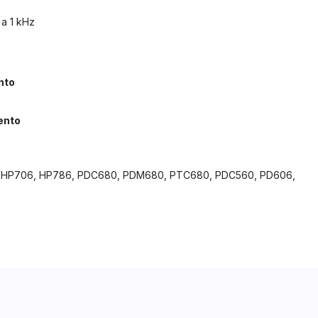
 a 1 kHz
nto
ento
 HP706, HP786, PDC680, PDM680, PTC680, PDC560, PD606,