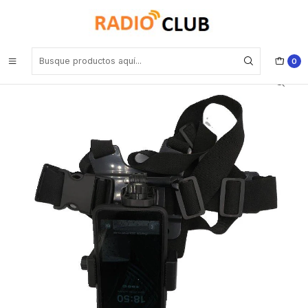
Inicio
Pechera Porta radios Estuches
Pechera genérica universal para selfie o vídeo para smartphone,
bodycam
0