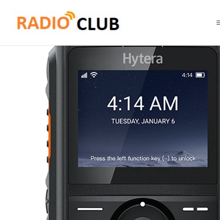
Inicio
PoC Radio con pantalla
Hytera PNC380 Radio PoC PTT sobre cel