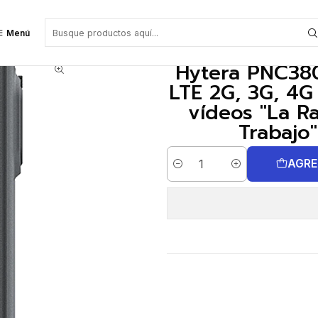
ular LTE 2G, 3G, 4G y Wi-Fi GPS cámara de fotos y vídeos "La Radio PoC Q
Menú
Hytera PNC380
LTE 2G, 3G, 4G
vídeos "La R
Trabajo"
AGRE
Cantidad