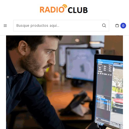
Inicio
Software o Licencia
Portafolio Restringido Motorola Solutions HKVN4314A Capacity Max
site Connection License (Capacity Max System)
0