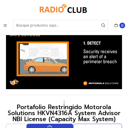
Inicio
Software o Licencia
Portafolio Restringido Motorola Solutions HKVN4316A System
Advisor NBI License (Capacity Max System)
0
|
Portafolio Restringido Motorola
Solutions HKVN4316A System Advisor
NBI License (Capacity Max System)