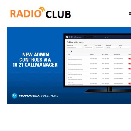
Inicio
Software o Licencia
Portafolio Restringido Motorola Solutions