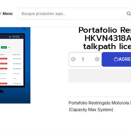
 HKVN4318A Capacity Max single voice talkpath license (Capacity Max Syst
Menú
Portafolio R
HKVN4318A 
talkpath li
AGRE
Cantidad
Portafolio Restringido Motorola
(Capacity Max System)