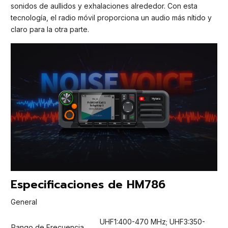
sonidos de aullidos y exhalaciones alrededor. Con esta
tecnología, el radio móvil proporciona un audio más nítido y
claro para la otra parte.
Especificaciones de HM786
General
UHF1:400-470 MHz; UHF3:350-
Rango de Frecuencia