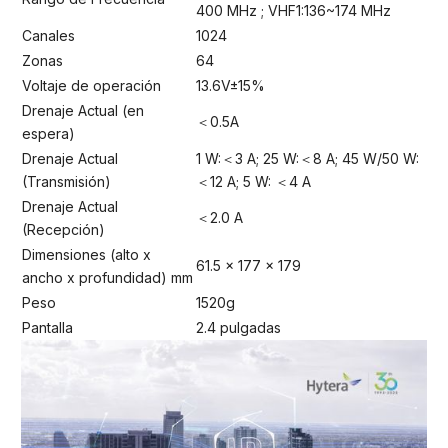
400 MHz ; VHF1:136~174 MHz
Canales
1024
Zonas
64
Voltaje de operación
13.6V±15%
Drenaje Actual (en
＜0.5A
espera)
Drenaje Actual
1 W:＜3 A; 25 W:＜8 A; 45 W/50 W:
(Transmisión)
＜12 A; 5 W: ＜4 A
Drenaje Actual
＜2.0 A
(Recepción)
Dimensiones (alto x
61.5 x 177 x 179
ancho x profundidad) mm
Peso
1520g
Pantalla
2.4 pulgadas