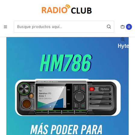
Inicio
Radio Móvil DMR UHF
Hytera HM786L UHF3 350~470MHz 1024CH DMR Tier II y Analogico
25W Radio móvil digital con GPS Bluetooth de alta calidad y
rendimiento! Precio con iva incluido
0