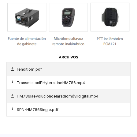
ARCHIVOS
rendition1.pdf
TransmisionIPHyteraLineHM786.mp4
HM786laevolucióndelaradiomóvildigital.mp4
SPN-HM786Single.pdf