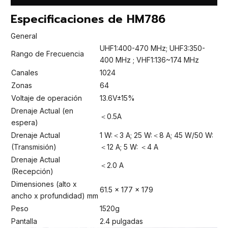
Especificaciones de HM786
General
UHF1:400-470 MHz; UHF3:350-
Rango de Frecuencia
400 MHz ; VHF1:136~174 MHz
Canales
1024
Zonas
64
Voltaje de operación
13.6V±15%
Drenaje Actual (en
＜0.5A
espera)
Drenaje Actual
1 W:＜3 A; 25 W:＜8 A; 45 W/50 W:
(Transmisión)
＜12 A; 5 W: ＜4 A
Drenaje Actual
＜2.0 A
(Recepción)
Dimensiones (alto x
61.5 x 177 x 179
ancho x profundidad) mm
Peso
1520g
Pantalla
2.4 pulgadas