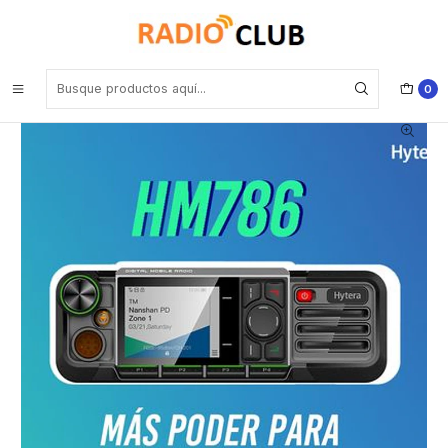
Inicio
Radio Móvil DMR VHF
Hytera HM786L VHF 136-174 MHz 1024CH DMR Tier II y Analogico
25W Radio móvil incluye micrófono parlante remoto y montaje para
el vehículo Precio con iva incluido
0