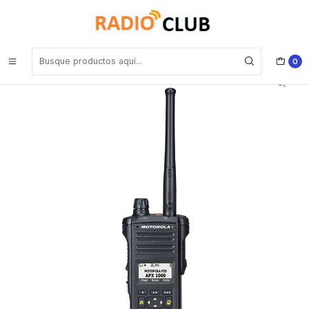
Inicio
Radio Digital UHF
RADIO PORTÁTIL P25 APX™ 1000 M 1,5 P25 DIGITAL 800MHZ
(Collahuasi) Precio con iva incluido
0