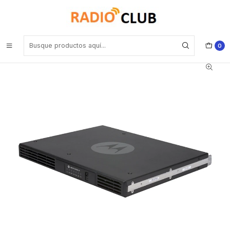
Inicio
Rango UHF Alto 400-520 Mhz (Rango frecuencia Industrial)
Motorola SLR 5100 MOTOTRBO™ UHF 450-570 MHz 64CH DMR
50W Repetidor comunicaciones de voz y datos confiables Precio
con iva incluido
0