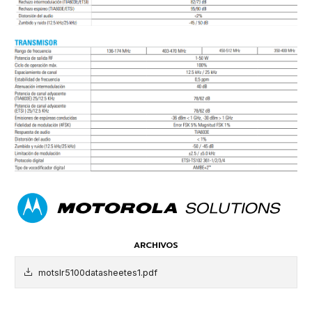
ARCHIVOS
motslr5100datasheetes1.pdf