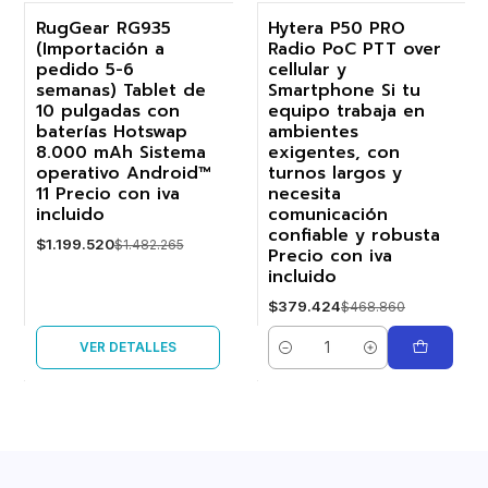
RugGear RG935
Hytera P50 PRO
(Importación a
Radio PoC PTT over
-19%
-19%
pedido 5-6
cellular y
semanas) Tablet de
Smartphone Si tu
Agotado
10 pulgadas con
equipo trabaja en
baterías Hotswap
ambientes
8.000 mAh Sistema
exigentes, con
operativo Android™
turnos largos y
11 Precio con iva
necesita
incluido
comunicación
confiable y robusta
$1.199.520
$1.482.265
Precio con iva
incluido
$379.424
$468.860
VER DETALLES
Cantidad