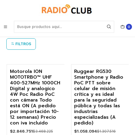
Inicio
Smartphone Rugerizado
Smartphone Rugerizado
0
FILTROS
Motorola ION
Ruggear RG530
MOTOTRBO™ UHF
Smartphone y Radio
-18%
-19%
400-527MHz 1000CH
PoC PTT sobre
Digital y analogico
celular de misión
Agotado
No disponible
4W Poc Radio PoC
crítica y es ideal
con cámara Todo
para la seguridad
está ON (A pedido
pública y todas las
por importación 10-
industrias
12 semanas) Precio
especializadas (A
con iva incluido
pedido)
$2.846.751
$1.058.094
$3.468.225
$1.307.516