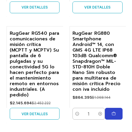
VER DETALLES
VER DETALLES
RugGear RG540 para
RugGear RG880
comunicaciones de
Smartphone
-13%
-19%
misión crítica
Android™ 14, con
(MCPTT y MCPTV) Su
GMS 4G LTE IP68
No disponible
pantalla de 6
103dB Qualcomm®
pulgadas y su
Snapdragon™ MIL-
conectividad 5G lo
STD-810H Doble
hacen perfecto para
Nano Sim robusto
el mantenimiento
para multitarea de
remoto en entornos
misión crítica Precio
industriales. (A
con iva incluido
pedido)
$864.395
$1.068.144
$2.145.694
$2.452.222
VER DETALLES
Cantidad