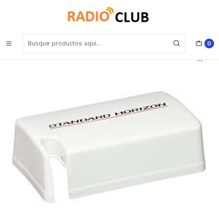
Inicio
Accesorios equipos portátiles
Standard Horizon Cobertor de Polvo HC2400 para GX2410G Precio
con iva incluido
0