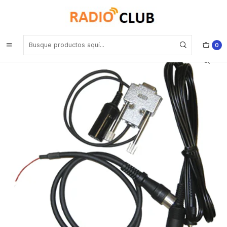
Inicio
Cable de programación
Standard Horizon CT-111 PC Programming Cable para HX-40 HX-
210 HX-400 HX-400 IS Precio con iva incluido
0