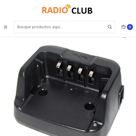
Inicio
Cuna de Carga
Standard Horizon SBH-36 Cuna de carga para equipo portátil marino
STH HX-400 HX-400 IS Precio con iva incluido
0