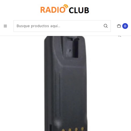
Inicio
Baterías
Standard Horizon SBR-45LIIS Batería 3200mAh Li-Ion para equipo
portátil Intrínsecamente seguro HX400IS Precio con iva incluido
0