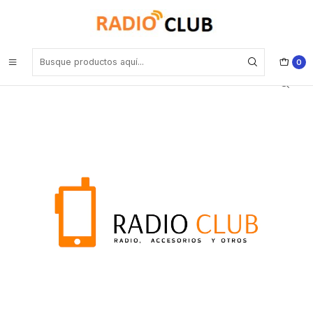
Inicio
Accesorios equipos portátiles
Standard Horizon SCH-18 Estuche cuero local para HX-380 HX-400
Precio con iva incluido
0