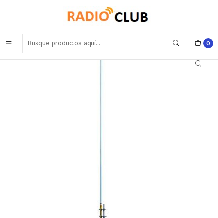
Inicio
Antena VHF
Telewave ANT150F6-4 VHF 156-164 MHz 6dBd 500W Antena
colineal de fibra de vidrio Precio con iva incluido (Importacion a
pedido)
0