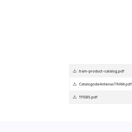
tram-product-catalog.pdf
CatalogodeAntenasTRAM.pdf
1115BS.pdf