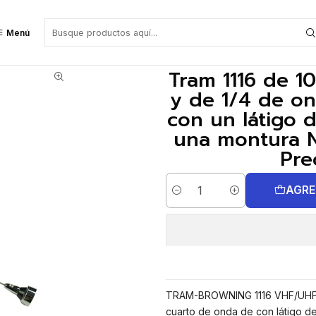
ontura NMO, cuenta con un látigo de acero inoxidable de 25.86" y una mont
Menú
Tram 1116 de 1
y de 1/4 de o
con un látigo 
una montura 
Pre
AGRE
Cantidad
TRAM-BROWNING 1116 VHF/UHF 
cuarto de onda de con látigo d