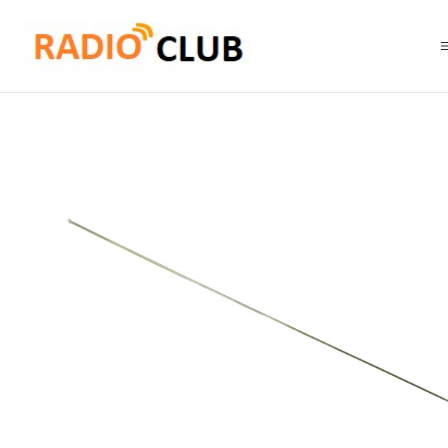
Inicio
Antena VHF
Tram 1116 de 108 MHz a 970 MHz, sintonizable y de 1/4 de onda, con m