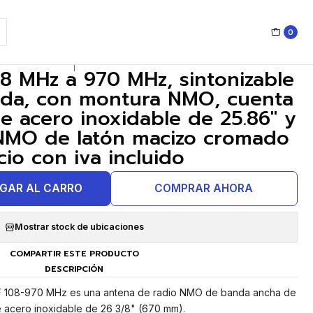
ura NMO de latón macizo cromado Precio con iva incluido
0
|
08 MHz a 970 MHz, sintonizable
nda, con montura NMO, cuenta
de acero inoxidable de 25.86" y
NMO de latón macizo cromado
cio con iva incluido
GAR AL CARRO
COMPRAR AHORA
Mostrar stock de ubicaciones
COMPARTIR ESTE PRODUCTO
DESCRIPCIÓN
108-970 MHz es una antena de radio NMO de banda ancha de
e acero inoxidable de 26 3/8" (670 mm).