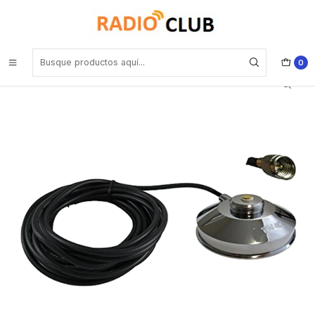
Inicio
Accesorios de montaje
TRAM-BROWNING 1237-MUHF Montaje magnético, 3-1/2" cromado
zinc, w/ 17' rg-58 w/pl-259/mini UHF
0