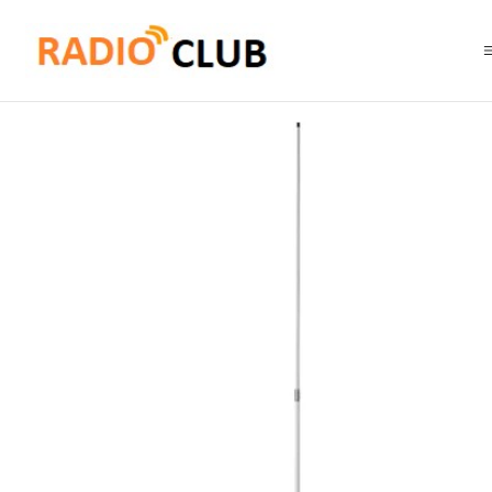
Inicio
Antena VHF
TRAM-BROWNING 1490 VHF 144-174 MHz Antena base 