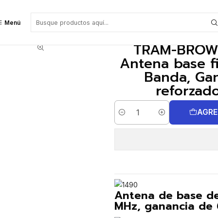
fibra de vidrio de 5MHz Ancho Banda, Ganancia de 6,7 dB (Embalaje refo
Menú
TRAM-BROWN
Antena base f
Banda, Gan
reforzado
AGRE
Cantidad
Antena de base de 
MHz, ganancia de 6