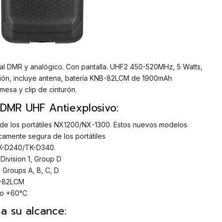
gital DMR y analógico. Con pantalla. UHF2 450-520MHz, 5 Watts,
ción, incluye antena, batería KNB-82LCM de 1900mAh
 mesa y clip de cinturón.
l DMR UHF Antiexplosivo:
 de los portátiles NX1200/NX-1300. Estos nuevos modelos
camente segura de los portátiles
TK-D240/TK-D340.
 Division 1, Group D
, Groups A, B, C, D
B-82LCM
to +60°C
a su alcance: