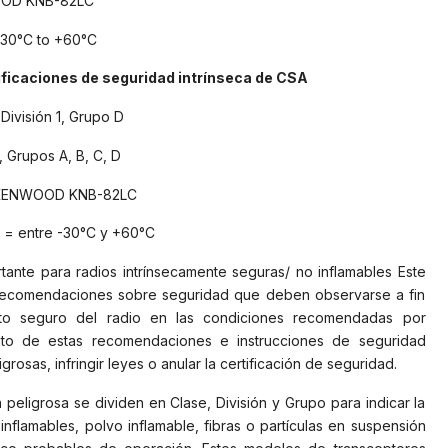
OOD KNB-82LC
-30°C to +60°C
ificaciones de seguridad intrínseca de CSA
 División 1, Grupo D
2, Grupos A, B, C, D
: KENWOOD KNB-82LC
 = entre -30°C y +60°C
tante para radios intrínsecamente seguras/ no inflamables Este
y recomendaciones sobre seguridad que deben observarse a fin
nto seguro del radio en las condiciones recomendadas por
to de estas recomendaciones e instrucciones de seguridad
osas, infringir leyes o anular la certificación de seguridad.
 peligrosa se dividen en Clase, División y Grupo para indicar la
nflamables, polvo inflamable, fibras o partículas en suspensión