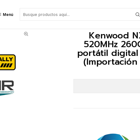
io portátil digital con pantalla y teclado simple (Importación 4-6 seman
Menú
Kenwood NX
520MHz 260C
portátil digita
(Importación