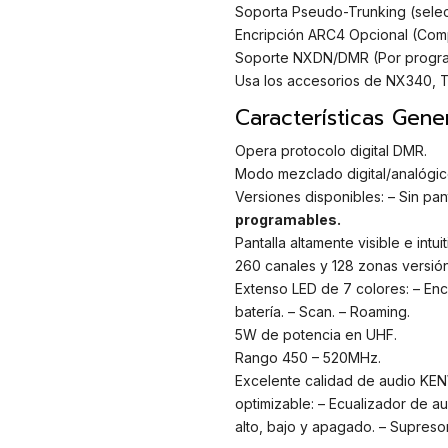
Soporta Pseudo-Trunking (selecc
Encripción ARC4 Opcional (Comp
Soporte NXDN/DMR (Por program
Usa los accesorios de NX340, T
Características Gener
Opera protocolo digital DMR.
Modo mezclado digital/analógic
Versiones disponibles: – Sin pan
programables.
Pantalla altamente visible e intui
260 canales y 128 zonas versión
Extenso LED de 7 colores: – Ence
batería. – Scan. – Roaming.
5W de potencia en UHF.
Rango 450 – 520MHz.
Excelente calidad de audio KEN
optimizable: – Ecualizador de au
alto, bajo y apagado. – Supreso