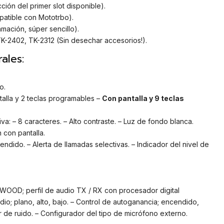
ión del primer slot disponible).
atible con Mototrbo).
ación, súper sencillo).
K-2402, TK-2312 (Sin desechar accesorios!).
ales:
o.
talla y 2 teclas programables –
Con pantalla y 9 teclas
tiva: – 8 caracteres. – Alto contraste. – Luz de fondo blanca.
 con pantalla.
ndido. – Alerta de llamadas selectivas. – Indicador del nivel de
WOOD; perfil de audio TX / RX con procesador digital
dio; plano, alto, bajo. – Control de autoganancia; encendido,
r de ruido. – Configurador del tipo de micrófono externo.