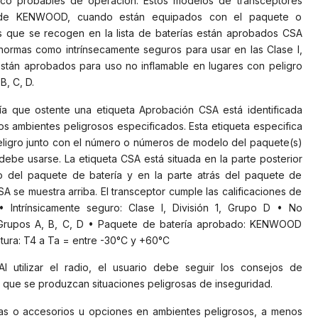
co probables de operación. Estos modelos de transceptores
0 de KENWOOD, cuando están equipados con el paquete o
 que se recogen en la lista de baterías están aprobados CSA
ormas como intrínsecamente seguros para usar en las Clase I,
 están aprobados para uso no inflamable en lugares con peligro
B, C, D.
ía que ostente una etiqueta Aprobación CSA está identificada
 ambientes peligrosos especificados. Esta etiqueta especifica
peligro junto con el número o números de modelo del paquete(s)
e usarse. La etiqueta CSA está situada en la parte posterior
o del paquete de batería y en la parte atrás del paquete de
A se muestra arriba. El transceptor cumple las calificaciones de
 Intrínsicamente seguro: Clase I, División 1, Grupo D • No
 2, Grupos A, B, C, D • Paquete de batería aprobado: KENWOOD
ura: T4 a Ta = entre -30°C y +60°C
 utilizar el radio, el usuario debe seguir los consejos de
r que se produzcan situaciones peligrosas de inseguridad.
erías o accesorios u opciones en ambientes peligrosos, a menos