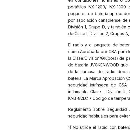
en condiciones normales o po
portátiles NX-1200/ NX-130
paquetes de batería aprobados
por asociación canadiense de n
División 1, Grupo D, y también
de Clase I, División 2, Grupos A, 
El radio y el paquete de bater
como Aprobada por CSA para los
la Clase/División/Grupo(s) de 
de batería JVCKENWOOD que deb
de la carcasa del radio debaj
batería. La Marca Aprobación CS
seguridad intrínseca de CSA •
inflamable: Clase I, División
KNB-82LC • Codigo de temperat
Reglamento sobre seguridad Al
seguridad habituales para evita
1) No utilice el radio con bat