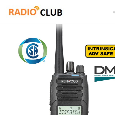
Inicio
Rango UHF Alto 400-520 Mhz (Rango frecuencia Industrial)
Kenwood NX-1300DK2 ISCK UHF2 450-520MHz 260CH DMR Intrínseco 5W Rad