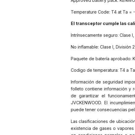
Approved battery pack: KENW
Temperature Code: T4 at Ta = 
El transceptor cumple las cal
Intrínsecamente seguro: Clase I,
No inflamable: Clase I, División 
Paquete de batería aprobado
Codigo de temperatura: T4 a Ta
Información de seguridad impor
folleto contiene información 
de garantizar el funcionamie
JVCKENWOOD. El incumplimien
puede tener consecuencias peligr
Las clasificaciones de ubicación
existencia de gases o vapores i