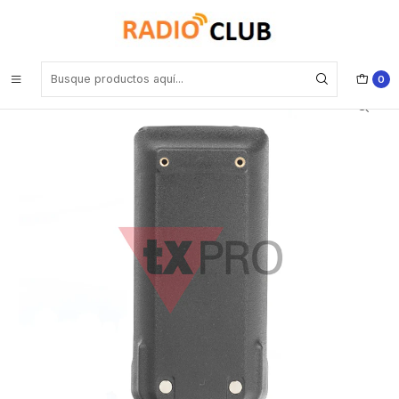
Inicio
Baterías
TXPRO LB80L Batería 2500mAh Litio-Ion para equipos TX500 y
TX600H Precio con iva incluido
0