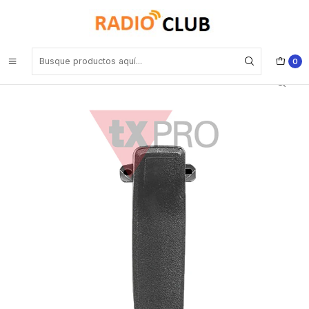
Inicio
Clip Cinturón
TXPRO TX500Clip10 Clip cinturon pack 10 unidades Precio con iva
incluido
0