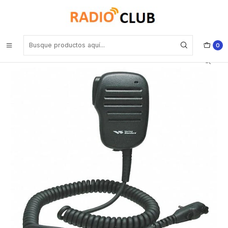
Inicio
Micrófono Parlante Remoto
Vertex AAF52X501 Micrófono parlante remoto MH-360S para VX-
210A/VX-160/VX180/VX-450/VX-261/VX-264/EVX-261
0