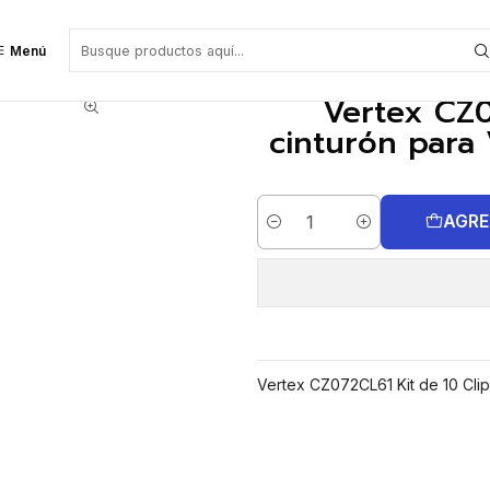
ra VX-80 y su batería (para FNB-Z165LI)
Menú
Vertex CZ0
cinturón para 
AGRE
Cantidad
Vertex CZ072CL61 Kit de 10 Clip