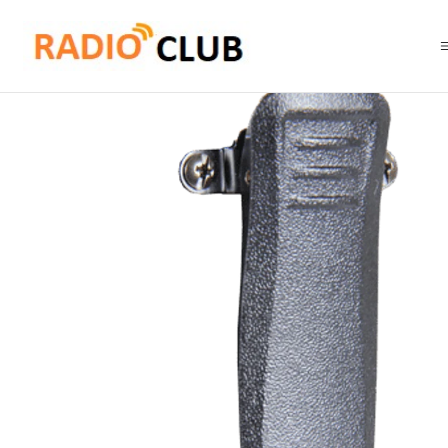
Inicio
Clip Cinturón
Vertex CZ072CL61 Kit de 10 Clip para cinturón pa