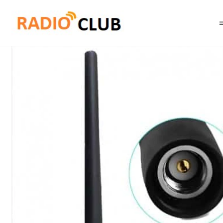
Inicio
Antena UHF
Vertex CZ089AN003 UHF 400-440 Mhz Antena para