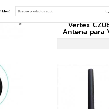
 VX-80 Precio con iva incluido
Menú
Vertex CZ0
Antena para V