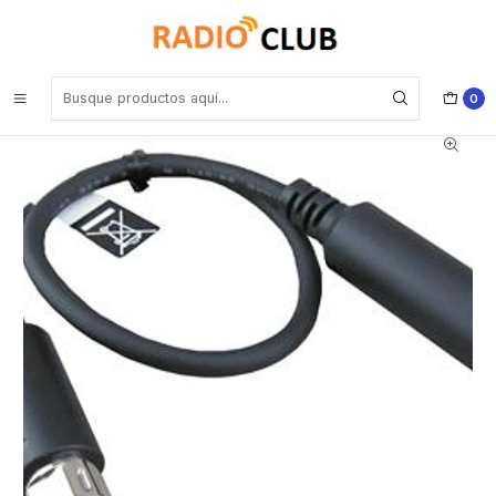
Inicio
Accesorios Equipos Móviles
Yaesu CT-164 Cable de datos, mini-DIN de 10 pines a mini-DIN de 6
pines, para FT-400DR/FT-100DR/FTM-200DR/FTM-300DR/FTM-
6000R, unidad Precio con iva incluido
0