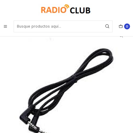
Inicio
Cable de programación
Yaesu CT-27 cable de clonación compatible con FT-70DR FT-60R
Precio con iva incluido
0