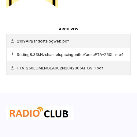
ARCHIVOS
2109AirBandcatalogweb.pdf
Setting8.33kHzchannelspacingontheYaesuFTA-250L..mp4
FTA-250LOMENGEA002N2042005Q-GS-1.pdf