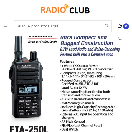
Inicio
Yaesu portátiles profesionales portafolio aviación
Yaesu FTA-250L 250CH 5W Radio de banda aérea Easy to Operate
de Yaesu IPX5 MIL-STD-810F con cancelación de ruido Precio con
iva incluido
0