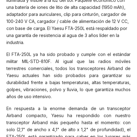
iluminada y visible a la luz del sol. Paquete económico con
una batería de iones de litio de alta capacidad (1950 mAh),
adaptador para auriculares, clip para cinturón, cargador de
100-240 V CA, cargador / cable de alimentación de 12 V CC,
con base de carga. El Yaesu FTA-250L está respaldado por
una garantía de resistencia al agua de 3 años líder en la
industria.
El FTA-250L ya ha sido probado y cumple con el estándar
militar MIL-STD-810F. Al igual que las radios móviles
terrestres comerciales, todos los transceptores Airband de
Yaesu actuales han sido probados para garantizar su
durabilidad frente a bajas temperaturas, altas temperaturas,
golpes, vibraciones, polvo y lluvia, lo que garantiza muchos
años de uso intensivo.
En respuesta a la enorme demanda de un transceptor
Airband compacto, Yaesu ha respondido con nuestro
transceptor Airband más pequeño hasta el momento: con
solo (2,1" de ancho x 4,1" de alto x 1,2" de profundidad), el
FTA-250L está garantizado para caber en los lugares más