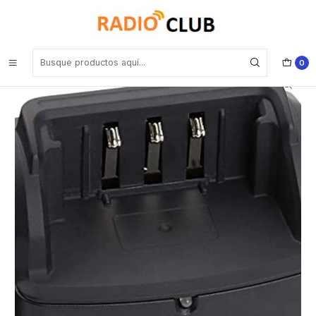
Inicio
Cuna de Carga
Yaesu SBH-28 Cuna cargador rápido FT-5DR FT-70DR Precio con
iva incluido
0