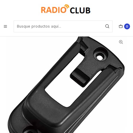
Inicio
Clip Cinturón
Yaesu SCH-11 Portaequipo con clip de cinturón colgante para
equipos aéreos FTA-450L/550L/750L/850L Standard Horizon
marinos HX-890 HX-40 HX-210 HX-320 HX-400/400IS Precio con
iva incluido
0