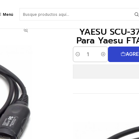
ión Para Yaesu FTA-250L Precio con iva incluido
Menú
YAESU SCU-37
Para Yaesu FTA
AGRE
Cantidad