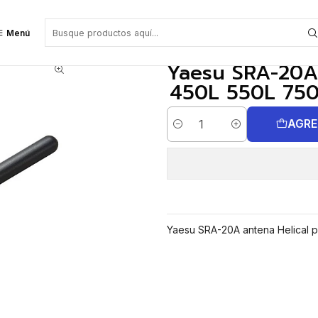
ara FTA- 250L 450L 550L 750L 850L Precio con iva incluido
Menú
Yaesu SRA-20A 
450L 550L 750L
AGRE
Cantidad
Yaesu SRA-20A antena Helical 