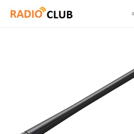
Inicio
Accesorios equipos portátiles
Yaesu SRA-20A antena Helical p