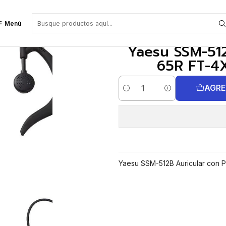
XR Precio con iva incluido
Menú
Yaesu SSM-512
65R FT-4X
AGRE
Cantidad
Yaesu SSM-512B Auricular con 