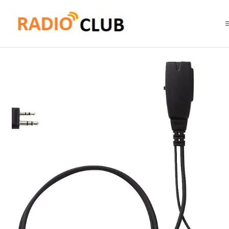
Inicio
Audífonos
Yaesu SSM-512B Auricular con PTT para FT-65R FT-4