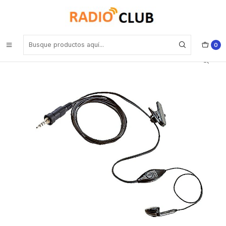
Inicio
Audífonos
Yaesu SSM-55A micrófono con PTT para VX-6R Precio con iva
incluido
0