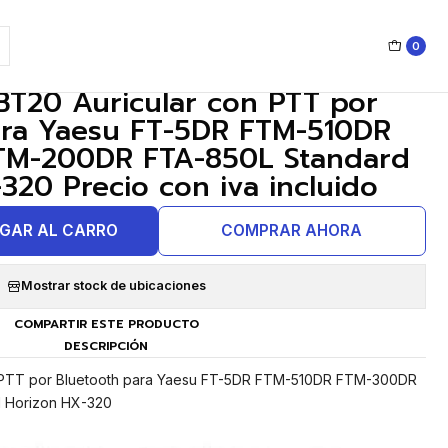
orizon HX-320 Precio con iva incluido
0
|
BT20 Auricular con PTT por
ara Yaesu FT-5DR FTM-510DR
M-200DR FTA-850L Standard
320 Precio con iva incluido
GAR AL CARRO
COMPRAR AHORA
Mostrar stock de ubicaciones
COMPARTIR ESTE PRODUCTO
DESCRIPCIÓN
 PTT por Bluetooth para Yaesu FT-5DR FTM-510DR FTM-300DR
 Horizon HX-320