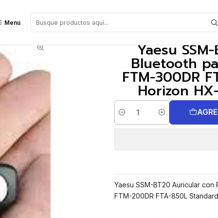
 para Yaesu FT-5DR FTM-510DR FTM-300DR FTM-200DR FTA-850L Standard H
Menú
Yaesu SSM-
Bluetooth p
FTM-300DR FT
Horizon HX-
AGRE
Cantidad
Yaesu SSM-BT20 Auricular con
FTM-200DR FTA-850L Standard