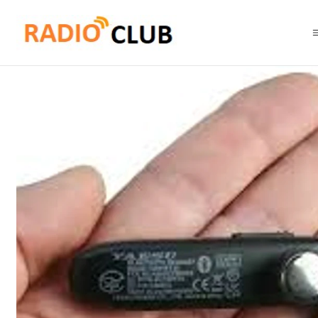
Inicio
Audífonos
Yaesu SSM-BT20 Auricular con PTT por Bluetooth