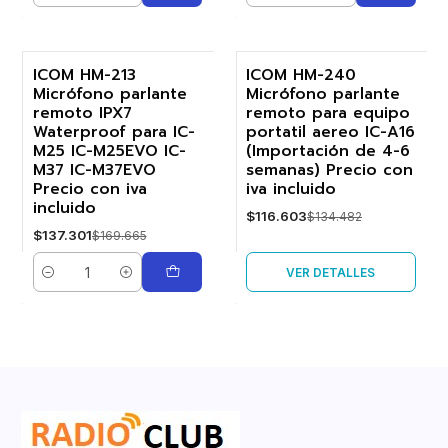
ICOM HM-213
ICOM HM-240
Micrófono parlante
Micrófono parlante
-19%
-13%
remoto IPX7
remoto para equipo
Waterproof para IC-
portatil aereo IC-A16
Agotado
M25 IC-M25EVO IC-
(Importación de 4-6
M37 IC-M37EVO
semanas) Precio con
Precio con iva
iva incluido
incluido
$116.603
$134.482
$137.301
$169.665
VER DETALLES
Cantidad