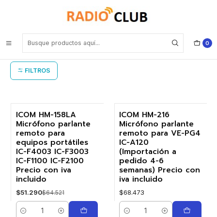
Inicio
Micrófono parlante remoto ICOM
Micrófono parlante remoto ICOM
0
FILTROS
ICOM HM-158LA
ICOM HM-216
Micrófono parlante
Micrófono parlante
-21%
remoto para
remoto para VE-PG4
equipos portátiles
IC-A120
IC-F4003 IC-F3003
(Importación a
IC-F1100 IC-F2100
pedido 4-6
Precio con iva
semanas) Precio con
incluido
iva incluido
$51.290
$68.473
$64.521
Cantidad
Cantidad