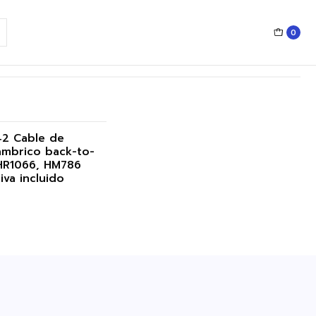
0
42 Cable de
lámbrico back-to-
HR1066, HM786
iva incluido