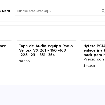
Menú
umen
Tapa de Audio equipo Radio
Hytera PC1
Vertex VX 261 - 160 -168
enlace ina
-228 -231- 351- 354
back para 
Precio con 
$6.500
$49.931
Cantidad
Cantidad