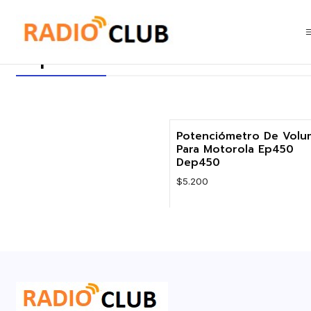
Inicio
Repuestos
Repuestos
Potenciómetro De Vol
Para Motorola Ep450
Dep450
$5.200
Cantidad