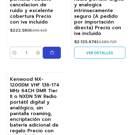
cancelacion de
y analogica
ruido y excelente
intrinsecamente
cobertura Precio
seguro (A pedido
con iva incluido
por importación
directa) Precio con
$222.590
$296.429
iva incluido
$2.125.674
$2.589.729
VER DETALLES
Cantidad
Kenwood NX-
1200DM VHF 136-174
-33%
MHz 64CH DMR Tier
II o NXDN 5W Radio
Agotado
portátil digital y
analógico, sin
pantalla roaming,
encriptación con
batería adicional de
regalo Precio con