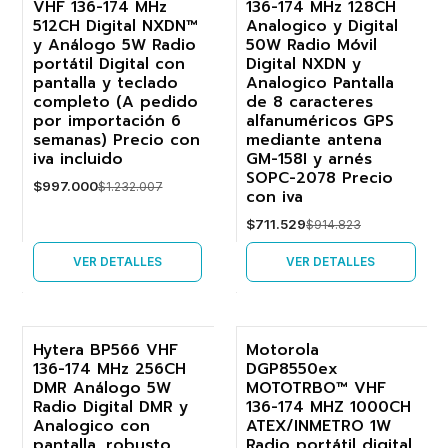
VHF 136-174 MHz
136-174 MHz 128CH
-19%
-22%
512CH Digital NXDN™
Analogico y Digital
y Análogo 5W Radio
50W Radio Móvil
Agotado
Agotado
portátil Digital con
Digital NXDN y
pantalla y teclado
Analogico Pantalla
completo (A pedido
de 8 caracteres
por importación 6
alfanuméricos GPS
semanas) Precio con
mediante antena
iva incluido
GM-158I y arnés
SOPC-2078 Precio
$997.000
$1.232.007
con iva
$711.529
$914.823
VER DETALLES
VER DETALLES
Hytera BP566 VHF
Motorola
136-174 MHz 256CH
DGP8550ex
-25%
-18%
DMR Análogo 5W
MOTOTRBO™ VHF
Radio Digital DMR y
136-174 MHZ 1000CH
Agotado
Analogico con
ATEX/INMETRO 1W
pantalla, robusto
Radio portátil digital