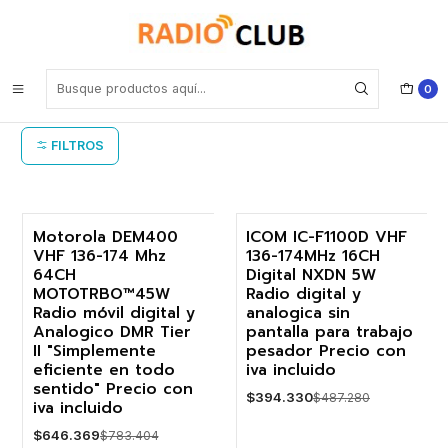
Inicio
Radio Digital VHF
Radio Digital VHF
0
FILTROS
Motorola DEM400
ICOM IC-F1100D VHF
VHF 136-174 Mhz
136-174MHz 16CH
-17%
-19%
64CH
Digital NXDN 5W
MOTOTRBO™45W
Radio digital y
Radio móvil digital y
analogica sin
Analogico DMR Tier
pantalla para trabajo
II "Simplemente
pesador Precio con
eficiente en todo
iva incluido
sentido" Precio con
$394.330
$487.280
iva incluido
$646.369
$783.404