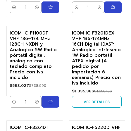
Cantidad
Cantidad
ICOM IC-F1100DT
ICOM IC-F3201DEX
VHF 136–174 MHz
VHF 136-174MHz
-19%
-19%
128CH NXDN y
16CH Digital IDAS™
Analogico 5W Radio
Analogico Intrínseco
Agotado
pórtatil digital,
1W Radio portatil
analogico con
ATEX digital (A
teclado completo
pedido por
Precio con iva
importación 6
incluido
semanas) Precio con
iva incluido
$598.027
$738.990
$1.335.386
$1.650.156
VER DETALLES
Cantidad
ICOM IC-F3261DT
ICOM IC-F5220D VHF